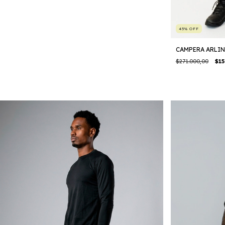
45
%
OFF
CAMPERA ARLI
$271.000,00
$15