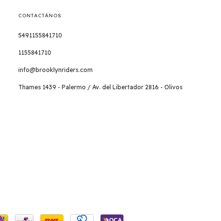
CONTACTÁNOS
5491155841710
1155841710
info@brooklynriders.com
Thames 1439 - Palermo / Av. del Libertador 2816 - Olivos