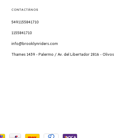
CONTACTÁNOS
5491155841710
1155841710
info@brooklynriders.com
Thames 1439 - Palermo / Av. del Libertador 2816 - Olivos