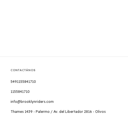
CONTACTÁNOS
5491155841710
1155841710
info@brooklynriders.com
Thames 1439 - Palermo / Av. del Libertador 2816 - Olivos